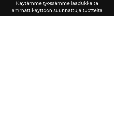
Käytämme työssämme laadukkaita
ammattikäyttöön suunnattuja tuotteita
Ceramic Pro
Ceramic PRO -sarjan pinnoitteet ovat
ainutlaatuisia. Pinnoitteita käytetään
autoissa, meri- ja lentoliikenteessä sekä
rakentamisen, teollisuuden ja